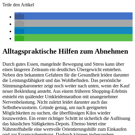
Teile den Artikel
with
swipe
gestures.
Alltagspraktische Hilfen zum Abnehmen
Durch gutes Essen, mangelnde Bewegung und Stress kann über
einen längeren Zeitraum ein deutliches Übergewicht entstehen.
Neben den bekannten Gefahren für die Gesundheit leiden darunter
die Leistungsfähigkeit und das Wohlbefinden. Das persönliche
Stimmungsbarometer zeigt noch weiter nach unten, wenn der Kauf
neuer Bekleidung ansteht. Aus einem früheren Shopping-Erlebnis
entsteht ein quälender Umkleidemarathon mit unangenehmer
Nervenbelastung. Nicht zuletzt leidet darunter auch das
Selbstbewusstsein. Gründe genug, um nach geeigneten
Möglichkeiten zu suchen, die überflüssigen Kilos wieder
loszuwerden. Ein erster richtiger Schritt ist sicherlich die Auflösung
das häuslichen Süßigkeiten-Depots. Ebenso bietet eine
Nährstofftabelle eine wertvolle Orientierungshilfe zum Einkaufen
und zur Essenszubereitung. Dadurch können insbesondere