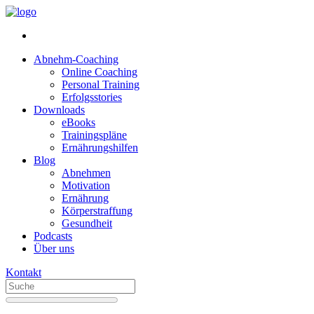
Abnehm-Coaching
Online Coaching
Personal Training
Erfolgsstories
Downloads
eBooks
Trainingspläne
Ernährungshilfen
Blog
Abnehmen
Motivation
Ernährung
Körperstraffung
Gesundheit
Podcasts
Über uns
Kontakt
When
autocomplete