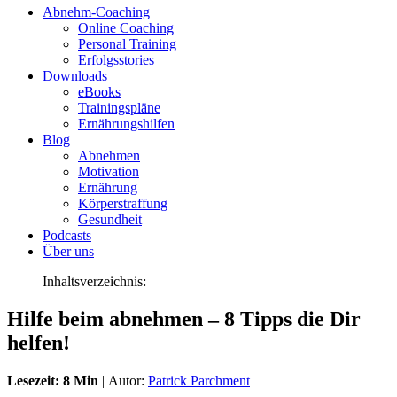
Abnehm-Coaching
results
Online Coaching
are
Personal Training
available
Erfolgsstories
use
Downloads
up
eBooks
and
Trainingspläne
down
Ernährungshilfen
arrows
Blog
to
Abnehmen
review
Motivation
and
Ernährung
enter
Körperstraffung
to
Gesundheit
go
Podcasts
to
Über uns
the
desired
Inhaltsverzeichnis:
page.
Touch
Hilfe beim abnehmen – 8 Tipps die Dir
device
users,
helfen!
explore
by
touch
Lesezeit: 8 Min
|
Autor:
Patrick Parchment
or