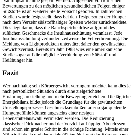
Nahrungsaufnahme gespart werden. Abgesehen von kritischen
Bewertungen zu den möglichen gesundheitlichen Folgen einiger
Süßstoffe ist an weiterer Stelle Vorsicht geboten. In zahlreichen
Studien wurde festgestellt, dass bei den Testpersonen der Hunger
nach dem Verzehr süßstoffhaltiger Speisen wieder zurückmeldete.
Dies liegt daran, dass die Bauchspeicheldrüse aufgrund des
süßlichen Geschmacks die Insulinausschüttung veranlasst. Jede
Insulinausschüttung verhindert zeitweise die Fettverbrennung. Die
Meidung von Lightprodukten unterstützt daher den gewünschten
Gewichtsverlust. Bereits im Jahr 1988 wies eine amerikanische
Studie sogar auf die mögliche Verbindung von Süßstoff und
Heißhunger hin.
Fazit
Wer nachhaltig sein Körpergewicht verringern möchte, kann dies je
nach persönlicher Situation durch eine zielgerichtete
Ernährungsumstellung und mehr Bewegung erreichen. Die tägliche
Energiebilanz bildet jedoch die Grundlage für die gewünschten
Umstellungsprozesse. Geschmackseinbußen oder sogar quälende
Hungergefühle können angesichts einer riesigen
Lebensmittelauswahl vermieden werden. Die Reduzierung
klassischer Dickmacher und der Verzicht auf üppige Abendessen
sind schon ein großer Schritt in die richtige Richtung. Mittels einer
Nährstofftabelle und der regelmäßigen Nutzung der Körperwaage