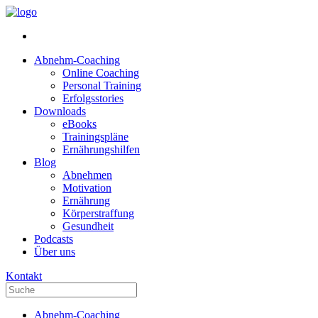
Abnehm-Coaching
Online Coaching
Personal Training
Erfolgsstories
Downloads
eBooks
Trainingspläne
Ernährungshilfen
Blog
Abnehmen
Motivation
Ernährung
Körperstraffung
Gesundheit
Podcasts
Über uns
Kontakt
When
Abnehm-Coaching
autocomplete