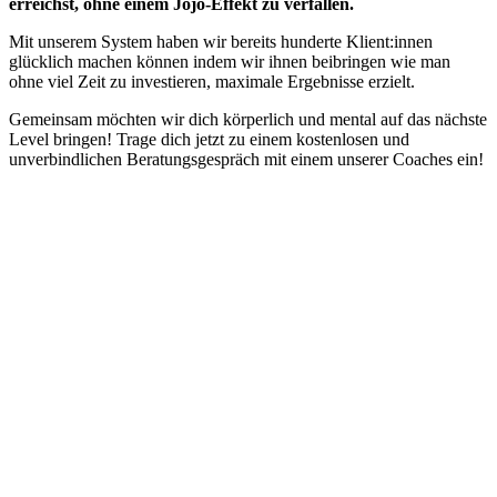
erreichst, ohne einem Jojo-Effekt zu verfallen.
with
swipe
Mit unserem System haben wir bereits hunderte Klient:innen
gestures.
glücklich machen können indem wir ihnen beibringen wie man
ohne viel Zeit zu investieren, maximale Ergebnisse erzielt.
Gemeinsam möchten wir dich körperlich und mental auf das nächste
Level bringen! Trage dich jetzt zu einem kostenlosen und
unverbindlichen Beratungsgespräch mit einem unserer Coaches ein!