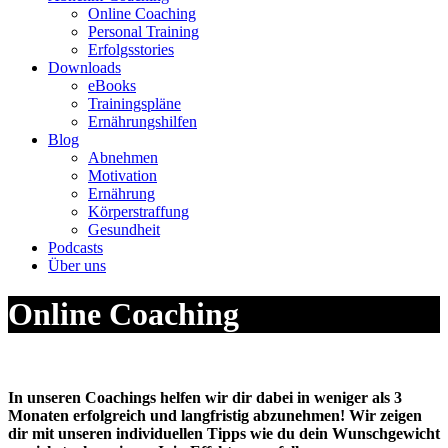
Online Coaching
results
Personal Training
are
Erfolgsstories
available
Downloads
use
eBooks
up
Trainingspläne
and
Ernährungshilfen
down
Blog
arrows
Abnehmen
to
Motivation
review
Ernährung
and
Körperstraffung
enter
Gesundheit
to
Podcasts
go
Über uns
to
the
desired
Online Coaching
page.
Touch
device
users,
explore
In unseren Coachings helfen wir dir dabei in weniger als 3
by
Monaten erfolgreich und langfristig abzunehmen! Wir zeigen
touch
dir mit unseren individuellen Tipps wie du dein Wunschgewicht
or