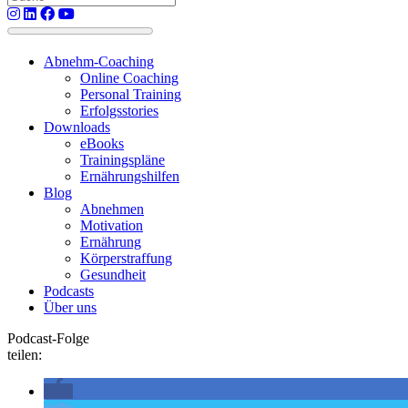
When
autocomplete
results
Abnehm-Coaching
are
Online Coaching
available
Personal Training
use
Erfolgsstories
up
Downloads
and
eBooks
down
Trainingspläne
arrows
Ernährungshilfen
to
Blog
review
Abnehmen
and
Motivation
enter
Ernährung
to
Körperstraffung
go
Gesundheit
to
Podcasts
the
Über uns
desired
page.
Podcast-Folge
Touch
teilen:
device
users,
explore
by