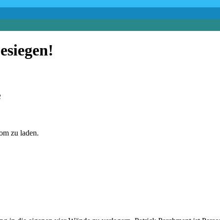
esiegen!
e
com zu laden.