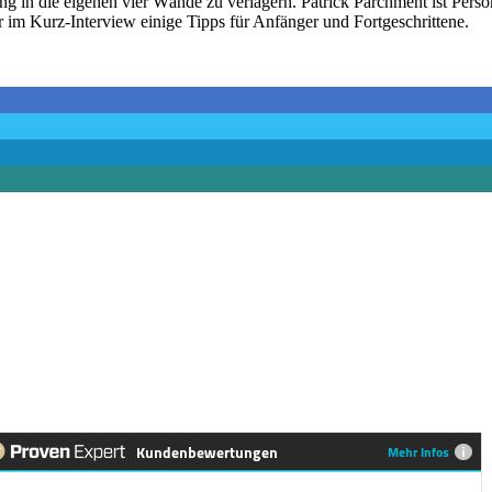
 in die eigenen vier Wände zu verlagern. Patrick Parchment ist Person
 im Kurz-Interview einige Tipps für Anfänger und Fortgeschrittene.